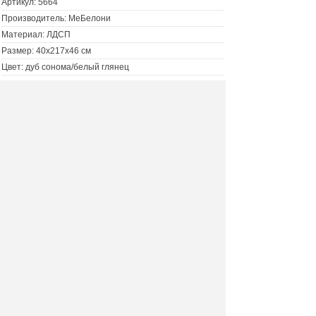
Артикул:
5664
Производитель: МеБелони
Материал: ЛДСП
Размер: 40х217х46 см
Цвет: дуб сонома/белый глянец
Шкаф угловой Белладжио ШК-01
7300 руб.
Цена :
Купить :