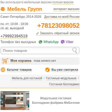
Вы используете мобильную версию
полная версия
Мебель Групп
интернет-магазин
Санкт-Петербург, 2014-2026
Доставка по всей России
+78123098052
пн.-пт. 10:00 - 18:00
сб.-вс. выходной
Заказать обратный звонок
+79992394519
Телефон без выходных
WhatsApp
Viber
Моя корзина
пока ничего нет
Каталог товаров
Вы уже смотрели
Мебель для гостиной
/
Гостиные модульные
/
Гостиная Белладжио
Модульная гостиная
Белладжио фабрика МеБелони