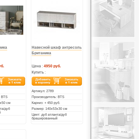
ника
Навесной шкаф антресоль
Британика
уб.
Цена :
4950 руб.
Купить :
Артикул:
2789
: BTS
Производитель: BTS
х50 см
Карниз: + 450 руб.
та/дуб
Размер: 140х53х30 см
й
Цвет: дуб атланта/дуб
брашированный