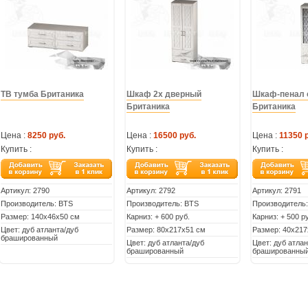
ТВ тумба Британика
Шкаф 2х дверный
Шкаф-пенал 
Британика
Британика
Цена :
8250 руб.
Цена :
16500 руб.
Цена :
11350 
Купить :
Купить :
Купить :
Артикул:
2790
Артикул:
2792
Артикул:
2791
Производитель: BTS
Производитель: BTS
Производитель
Размер: 140х46х50 см
Карниз: + 600 руб.
Карниз: + 500 р
Цвет: дуб атланта/дуб
Размер: 80х217х51 см
Размер: 40х217
брашированный
Цвет: дуб атланта/дуб
Цвет: дуб атлан
брашированный
брашированны