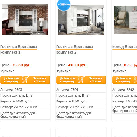
Гостиная Британика
Гостиная Британика
Комод Брита
комплект 1
комплект 2
Цена :
35850 руб.
Цена :
41000 руб.
Цена :
8250 р
Купить :
Купить :
Купить :
Артикул:
2793
Артикул:
2794
Артикул:
5892
Производитель: BTS
Производитель: BTS
Производитель
Карниз: + 1450 руб.
Карниз: + 1550 руб.
Размер: 140х46
Размер: 220х217х50 см
Размер: 260х217х51 см
Цвет: дуб атлан
брашированны
Цвет: дуб атланта/дуб
Цвет: дуб атланта/дуб
брашированный
брашированный