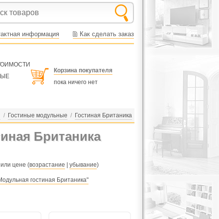
тактная информация
Как сделать заказ
СТОИМОСТИ
Корзина покупателя
НЫЕ
пока ничего нет
й
/
Гостиные модульные
/
Гостиная Британика
иная Британика
 или цене (
возрастание
|
убывание
)
Модульная гостиная Британика"