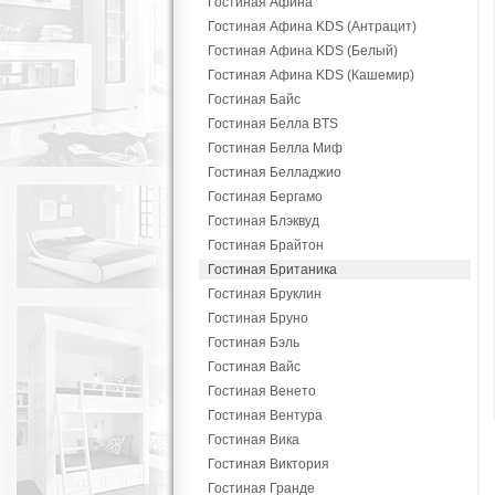
Гостиная Афина
Гостиная Афина KDS (Антрацит)
Гостиная Афина KDS (Белый)
Гостиная Афина KDS (Кашемир)
Гостиная Байс
Гостиная Белла BTS
Гостиная Белла Миф
Гостиная Белладжио
Гостиная Бергамо
Гостиная Блэквуд
Гостиная Брайтон
Гостиная Британика
Гостиная Бруклин
Гостиная Бруно
Гостиная Бэль
Гостиная Вайс
Гостиная Венето
Гостиная Вентура
Гостиная Вика
Гостиная Виктория
Гостиная Гранде