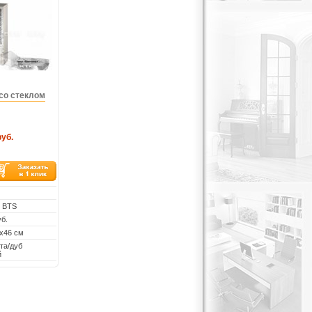
со стеклом
руб.
: BTS
уб.
х46 см
та/дуб
й