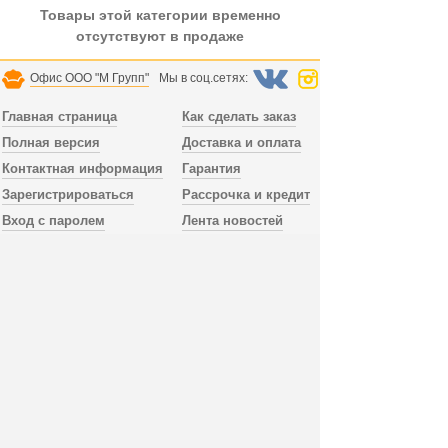
Товары этой категории временно
отсутствуют в продаже
Офис ООО "М Групп"
Мы в соц.сетях:
Главная страница
Как сделать заказ
Полная версия
Доставка и оплата
Контактная информация
Гарантия
Зарегистрироваться
Рассрочка и кредит
Вход с паролем
Лента новостей
Доставка заказа осуществляется по всей России.
В Санкт-Петербурге и Лен.области доставка
без предоплаты, можно заказать сборку мебели.
Тел. офиса
+78123098052
пн.-пт. 10:00 - 18:00,
сб.-вс. выходной, время по МСК, СПб.
Дополнительный телефон
+79992394519
работает без выходных, WhatsApp, Viber.
Публичная оферта
Отправить email