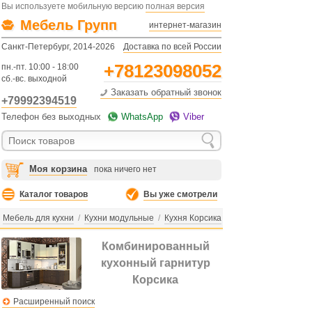
Вы используете мобильную версию
полная версия
Мебель Групп
интернет-магазин
Санкт-Петербург, 2014-2026
Доставка по всей России
+78123098052
пн.-пт. 10:00 - 18:00
сб.-вс. выходной
Заказать обратный звонок
+79992394519
Телефон без выходных
WhatsApp
Viber
Моя корзина
пока ничего нет
Каталог товаров
Вы уже смотрели
Мебель для кухни
/
Кухни модульные
/
Кухня Корсика
Комбинированный
кухонный гарнитур
Корсика
Расширенный поиск