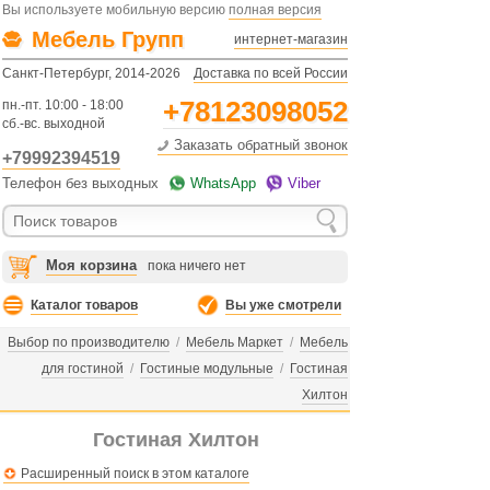
Вы используете мобильную версию
полная версия
Мебель Групп
интернет-магазин
Санкт-Петербург, 2014-2026
Доставка по всей России
+78123098052
пн.-пт. 10:00 - 18:00
сб.-вс. выходной
Заказать обратный звонок
+79992394519
Телефон без выходных
WhatsApp
Viber
Моя корзина
пока ничего нет
Каталог товаров
Вы уже смотрели
Выбор по производителю
/
Мебель Маркет
/
Мебель
для гостиной
/
Гостиные модульные
/
Гостиная
Хилтон
Гостиная Хилтон
Расширенный поиск в этом каталоге