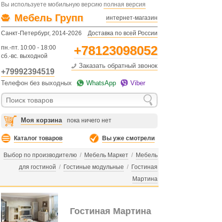
Вы используете мобильную версию
полная версия
Мебель Групп
интернет-магазин
Санкт-Петербург, 2014-2026
Доставка по всей России
+78123098052
пн.-пт. 10:00 - 18:00
сб.-вс. выходной
Заказать обратный звонок
+79992394519
Телефон без выходных
WhatsApp
Viber
Моя корзина
пока ничего нет
Каталог товаров
Вы уже смотрели
Выбор по производителю
/
Мебель Маркет
/
Мебель
для гостиной
/
Гостиные модульные
/
Гостиная
Мартина
Гостиная Мартина