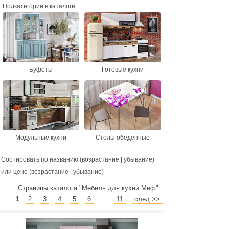
Подкатегории в каталоге :
Буфеты
Готовые кухни
Модульные кухни
Столы обеденные
Сортировать по названию (
возрастание
|
убывание
)
или цене (
возрастание
|
убывание
)
Страницы каталога "Мебель для кухни Миф" :
1
2
3
4
5
6
...
11
след >>