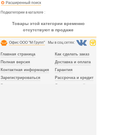
Расширенный поиск
Подкатегории в каталоге :
Товары этой категории временно
отсутствуют в продаже
Офис ООО "М Групп"
Мы в соц.сетях:
Главная страница
Как сделать заказ
Полная версия
Доставка и оплата
Контактная информация
Гарантия
Зарегистрироваться
Рассрочка и кредит
Вход с паролем
Лента новостей
Доставка заказа осуществляется по всей России.
В Санкт-Петербурге и Лен.области доставка
без предоплаты, можно заказать сборку мебели.
Тел. офиса
+78123098052
пн.-пт. 10:00 - 18:00,
сб.-вс. выходной, время по МСК, СПб.
Дополнительный телефон
+79992394519