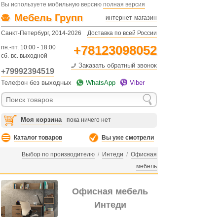
Вы используете мобильную версию
полная версия
Мебель Групп
интернет-магазин
Санкт-Петербург, 2014-2026
Доставка по всей России
+78123098052
пн.-пт. 10:00 - 18:00
сб.-вс. выходной
Заказать обратный звонок
+79992394519
Телефон без выходных
WhatsApp
Viber
Моя корзина
пока ничего нет
Каталог товаров
Вы уже смотрели
Выбор по производителю
/
Интеди
/
Офисная
мебель
Офисная мебель
Интеди