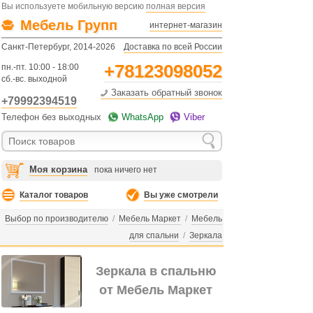
Вы используете мобильную версию
полная версия
Мебель Групп
интернет-магазин
Санкт-Петербург, 2014-2026
Доставка по всей России
+78123098052
пн.-пт. 10:00 - 18:00
сб.-вс. выходной
Заказать обратный звонок
+79992394519
Телефон без выходных
WhatsApp
Viber
Моя корзина
пока ничего нет
Каталог товаров
Вы уже смотрели
Выбор по производителю
/
Мебель Маркет
/
Мебель
для спальни
/
Зеркала
Зеркала в спальню
от Мебель Маркет