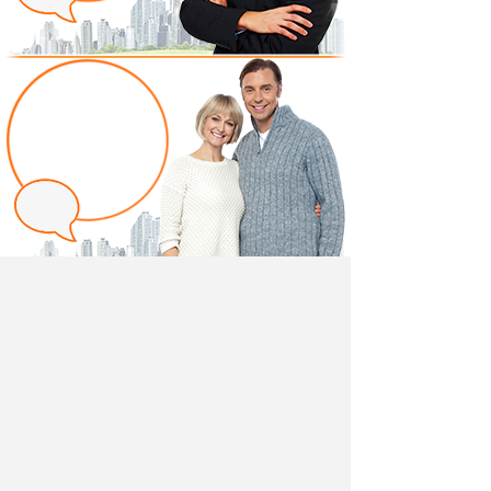
Написать отзыв
Добавив свой, независимый отзыв о товаре "Комод
светлый в гостиную Ларго ИД 01.436" вы поможете
другим покупателям определиться с выбором.
Мы не удаляем отрицательные отзывы,
соответствующие действительности и являющиеся
просто мнением потребителя.
Ведь и они тоже помогают в выборе.