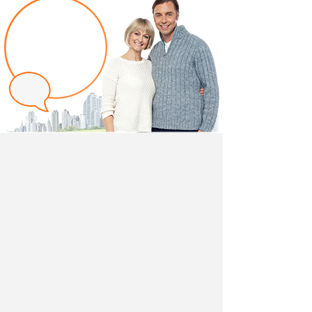
Написать отзыв
Добавив свой, независимый отзыв о товаре "Комод
Вайс 10.97" вы поможете другим покупателям
определиться с выбором.
Мы не удаляем отрицательные отзывы,
соответствующие действительности и являющиеся
просто мнением потребителя.
Ведь и они тоже помогают в выборе.
Разместить отзыв вы можете также в своей
социальной сети, выбрав её логотип. Так вы
поделитесь свом мнением не только с посетителями