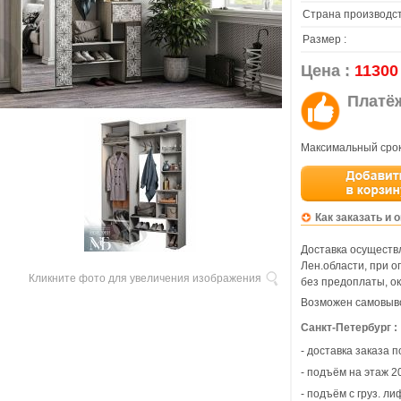
Страна производст
Размер :
Цена :
11300
Платё
Максимальный срок
Как заказать и 
Доставка осуществл
Лен.области, при 
Кликните фото для увеличения изображения
без предоплаты, ок
Возможен самовыво
Санкт-Петербург :
- доставка заказа 
- подъём на этаж 20
- подъём с груз. ли