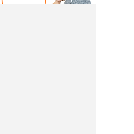
Написать отзыв
Добавив свой, независимый отзыв о товаре "Шкаф
пенал Куба 13.29" вы поможете другим покупателям
определиться с выбором.
Мы не удаляем отрицательные отзывы,
соответствующие действительности и являющиеся
просто мнением потребителя.
Ведь и они тоже помогают в выборе.
Разместить отзыв вы можете также в своей
социальной сети, выбрав её логотип. Так вы
поделитесь свом мнением не только с посетителями
нашего магазина, но и со всеми своими друзьями.
Отзыв в Мой Мир