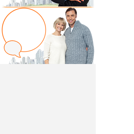
Написать отзыв
Добавив свой, независимый отзыв о товаре "Шкаф
угловой Марко 03.224" вы поможете другим
покупателям определиться с выбором.
Мы не удаляем отрицательные отзывы,
соответствующие действительности и являющиеся
просто мнением потребителя.
Ведь и они тоже помогают в выборе.
Разместить отзыв вы можете также в своей