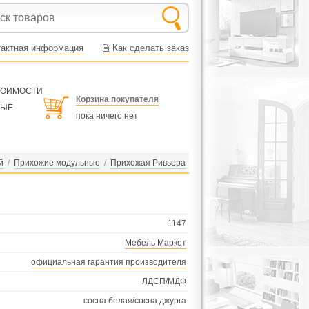
тактная информация
Как сделать заказ
СТОИМОСТИ
Корзина покупателя
НЫЕ
пока ничего нет
й
/
Прихожие модульные
/
Прихожая Ривьера
1147
Мебель Маркет
официальная гарантия производителя
ЛДСП/МДФ
сосна белая/сосна джурга