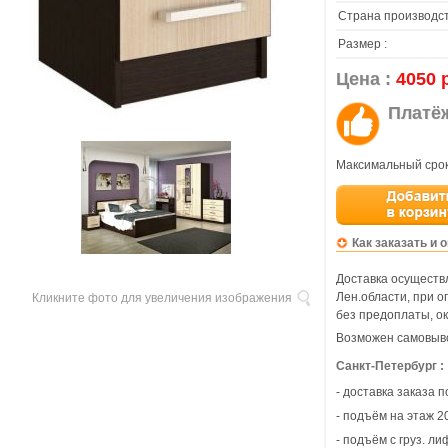
Страна производст
Размер :
Цена :
4050 
Платё
Максимальный срок
Как заказать и 
Доставка осуществл
Лен.области, при 
Кликните фото для увеличения изображения
без предоплаты, ок
Возможен самовыво
Санкт-Петербург :
- доставка заказа 
- подъём на этаж 20
- подъём с груз. ли