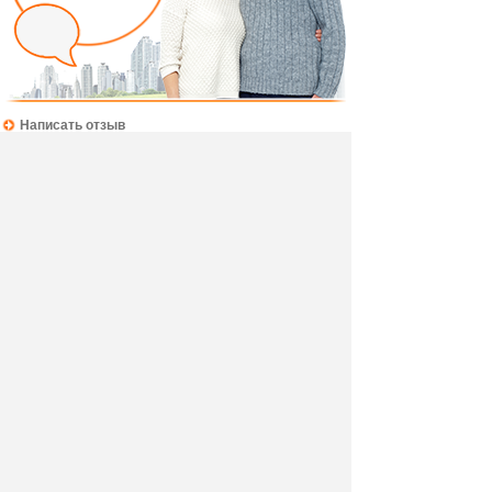
Написать отзыв
Добавив свой, независимый отзыв о товаре "Витрина
Орион СТЛ.225.19" вы поможете другим покупателям
определиться с выбором.
Мы не удаляем отрицательные отзывы,
соответствующие действительности и являющиеся
просто мнением потребителя.
Ведь и они тоже помогают в выборе.
Разместить отзыв вы можете также в своей
социальной сети, выбрав её логотип. Так вы
поделитесь свом мнением не только с посетителями
нашего магазина, но и со всеми своими друзьями.
Отзыв в Мой Мир