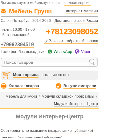
Вы используете мобильную версию
полная версия
Мебель Групп
интернет-магазин
Санкт-Петербург, 2014-2026
Доставка по всей России
+78123098052
пн.-пт. 10:00 - 18:00
сб.-вс. выходной
Заказать обратный звонок
+79992394519
Телефон без выходных
WhatsApp
Viber
Моя корзина
пока ничего нет
Каталог товаров
Вы уже смотрели
Мебель для кухни
/
Модули складской программы
/
Модули Интерьер-Центр
Модули Интерьер-Центр
Сортировать по названию (
возрастание
|
убывание
)