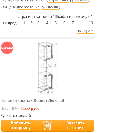
Сортировать по названию (
возрастание
|
убывание
)
или цене (
возрастание
|
убывание
)
Страницы каталога "Шкафы в прихожую" :
<< пред
1
2
3
4
5
6
7
...
10
след >>
Пенал открытый Корвет Люкс 19
8550 руб.
Цена :
9200
Купить со скидкой :