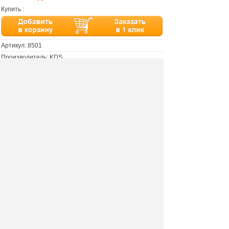
Купить :
Артикул:
8501
Производитель: KDS
Материал: ЛДСП
Размер: 40х220х43 см
Цвет: дуб сонома/белый
Пенал Сакура СП-01
7100 руб.
Цена :