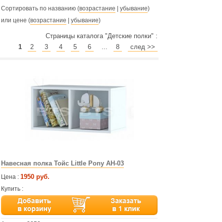
Сортировать по названию (
возрастание
|
убывание
)
или цене (
возрастание
|
убывание
)
Страницы каталога "Детские полки" :
1
2
3
4
5
6
...
8
след >>
Навесная полка Тойс Little Pony АН-03
1950 руб.
Цена :
Купить :