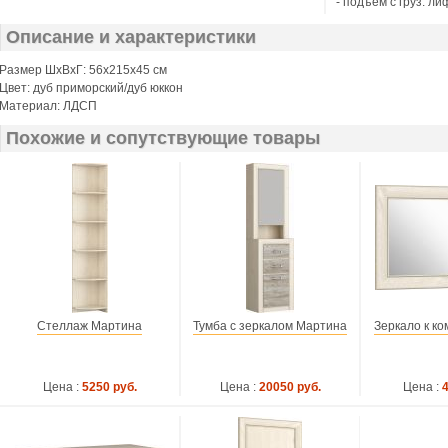
- подъём с груз. ли
Описание и характеристики
Размер ШхВхГ: 56х215х45 см
Цвет: дуб приморский/дуб юккон
Материал: ЛДСП
Похожие и сопутствующие товары
Стеллаж Мартина
Тумба с зеркалом Мартина
Зеркало к к
Цена :
5250 руб.
Цена :
20050 руб.
Цена :