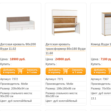
Детская кровать 90х200
Детская кровать
Комод Вуди 1
Вуди 11.02
трансформер 80х180 Вуди
11.60
Цена :
18900 руб.
Цена :
24900 руб.
Цена :
7100 р
Купить :
Купить :
Купить :
Артикул:
7372
Артикул:
7371
Артикул:
7367
Производитель: Моби
Производитель: Моби
Производитель
Размер: 209х96х94 см
Размер: 198х180х86 см
Размер: 70х93х
Размер спального места:
Размер спального места:
Цвет: дуб золо
90х200 см
80х180 см
13.1
Цвет: дуб золотой/белый
Цвет: дуб золотой/белый