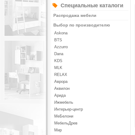
Специальные каталоги
Распродажа мебели
Выбор по производителю
Askona
BTS
Azzurro
Dana
KDS
MLK
RELAX
Аврора
Аквилон
Арида
Ижмебель
Интерьер-центр
МеБелони
МебельДрев
Мир