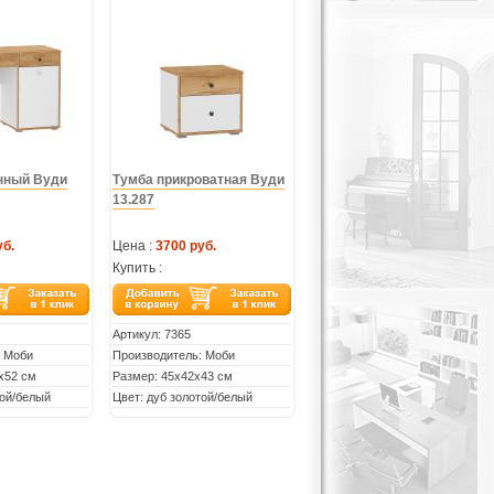
нный Вуди
Тумба прикроватная Вуди
13.287
уб.
Цена :
3700 руб.
Купить :
Артикул:
7365
: Моби
Производитель: Моби
х52 см
Размер: 45х42х43 см
той/белый
Цвет: дуб золотой/белый