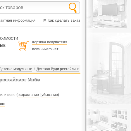
тактная информация
Как сделать заказ
СТОИМОСТИ
Корзина покупателя
НЫЕ
пока ничего нет
Детские модульные
/
Детская Вуди рестайлинг
 рестайлинг Моби
 или цене (
возрастание
|
убывание
)
оге