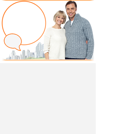
Написать отзыв
Добавив свой, независимый отзыв о товаре
"Интерьерная кровать 140х200 Мелисса
(серебристый серый)" вы поможете другим
покупателям определиться с выбором.
Мы не удаляем отрицательные отзывы,
соответствующие действительности и являющиеся
просто мнением потребителя.
Ведь и они тоже помогают в выборе.
Разместить отзыв вы можете также в своей