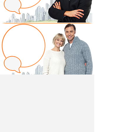
Написать отзыв
Добавив свой, независимый отзыв о товаре "Матрас
Semplice" вы поможете другим покупателям
определиться с выбором.
Мы не удаляем отрицательные отзывы,
соответствующие действительности и являющиеся
просто мнением потребителя.