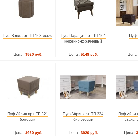
Пуф Вояж арт. ТП 168 мокко
Пуф Парадиз арт. ТП 104
Пуф 
кофейно-коричневый
Цена :
3920 руб.
Цена :
5148 руб.
Цена 
Пуф Айрин арт. ТП 321
Пуф Айрин арт. ТП 324
Пуф Айрин 
бежевый
бирюзовый
стальн
Цена :
3620 руб.
Цена :
3620 руб.
Цена :