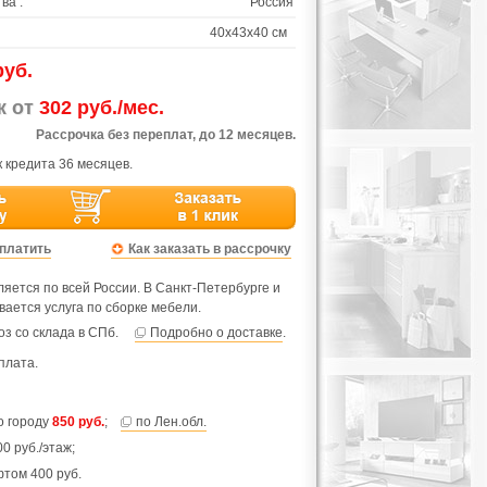
ва :
Россия
40х43х40 см
руб.
ж от
302 руб./мес.
Рассрочка без переплат, до 12 месяцев.
 кредита 36 месяцев.
оплатить
Как заказать в рассрочку
яется по всей России. В Санкт-Петербурге и
вается услуга по сборке мебели.
з со склада в СПб.
Подробно о доставке
.
плата.
по городу
850 руб.
;
по Лен.обл.
0 руб./этаж;
фтом 400 руб.