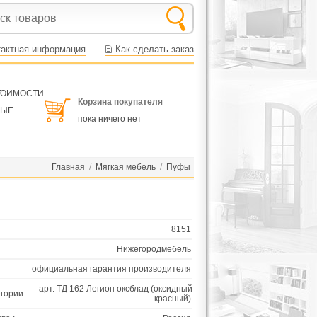
тактная информация
Как сделать заказ
СТОИМОСТИ
Корзина покупателя
НЫЕ
пока ничего нет
Главная
/
Мягкая мебель
/
Пуфы
8151
Нижегородмебель
официальная гарантия производителя
арт. ТД 162 Легион оксблад (оксидный
гории :
красный)