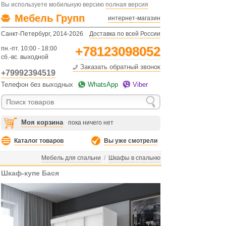
Вы используете мобильную версию
полная версия
Мебель Групп
интернет-магазин
Санкт-Петербург, 2014-2026
Доставка по всей России
+78123098052
пн.-пт. 10:00 - 18:00
сб.-вс. выходной
Заказать обратный звонок
+79992394519
Телефон без выходных
WhatsApp
Viber
Моя корзина
пока ничего нет
Каталог товаров
Вы уже смотрели
Мебель для спальни
/
Шкафы в спальню
Шкаф-купе Бася