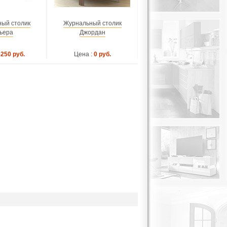
ый столик
Журнальный столик
ьера
Джордан
5250 руб.
Цена :
0 руб.