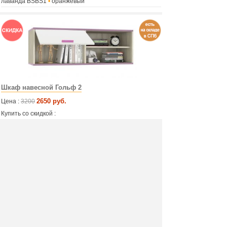
лаванда BSBS1
•
оранжевый
Шкаф навесной Гольф 2
2650 руб.
Цена :
3200
Купить со скидкой :
Артикул:
2757
Производитель: Моби
Материал: ЛДСП
Размер: 106х37х40 см
Цвет: белый/перламутр черешня
Офис ООО "М Групп"
Мы в соц.сетях: