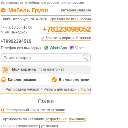
Вы используете мобильную версию
полная версия
Мебель Групп
интернет-магазин
Санкт-Петербург, 2014-2026
Доставка по всей России
+78123098052
пн.-пт. 10:00 - 18:00
сб.-вс. выходной
Заказать обратный звонок
+79992394519
Телефон без выходных
WhatsApp
Viber
Моя корзина
пока ничего нет
Каталог товаров
Вы уже смотрели
Распродажа мебели
/
Мебель для детской
/
Полки
Полки
Расширенный поиск в этом каталоге
Сортировать по названию (
возрастание
|
убывание
)
или цене (
возрастание
|
убывание
)