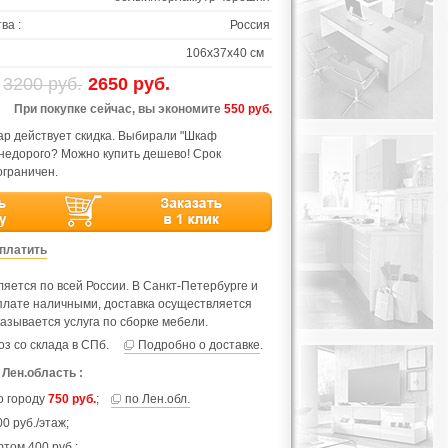
ва :
Россия
106х37х40 см
3200 руб.
2650 руб.
При покупке сейчас, вы экономите
550 руб.
ар действует скидка. Выбирали "Шкаф
 недорого? Можно купить дешево! Срок
ограничен.
оплатить
яется по всей России. В Санкт-Петербурге и
оплате наличными, доставка осуществляется
азывается услуга по сборке мебели.
з со склада в СПб.
Подробно о доставке
.
 Лен.область :
по городу
750 руб.
;
по Лен.обл.
0 руб./этаж;
фтом 400 руб.;