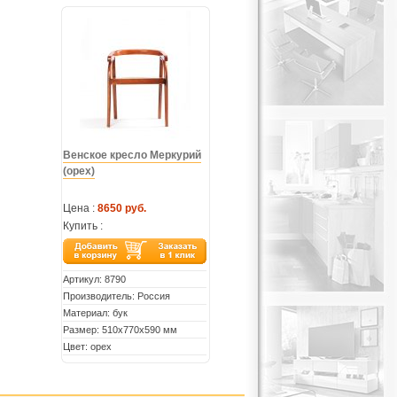
Венское кресло Меркурий
(орех)
Цена :
8650 руб.
Купить :
Артикул:
8790
Производитель: Россия
Материал: бук
Размер: 510х770х590 мм
Цвет: орех