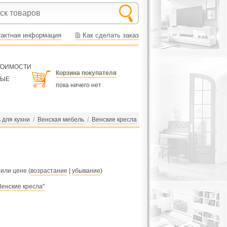
тактная информация
Как сделать заказ
СТОИМОСТИ
Корзина покупателя
НЫЕ
пока ничего нет
 для кухни
/
Венская мебель
/
Венские кресла
 или цене (
возрастание
|
убывание
)
Венские кресла"