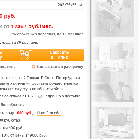
203х76х55 см
0 руб.
ж от
12467 руб./мес.
Рассрочка без переплат, до 12 месяцев.
 кредита 36 месяцев.
оплатить
Как заказать в рассрочку
яется по всей России. В Санкт-Петербурге и
оплате наличными, доставка осуществляется
азывается услуга по сборке мебели.
з со склада в СПб.
Подробно о доставке
.
 Лен.область :
по городу
1000 руб.
;
по Лен.обл.
0 руб./этаж;
фтом 400 руб.;
.
(
10% от цены 149600 руб.
)