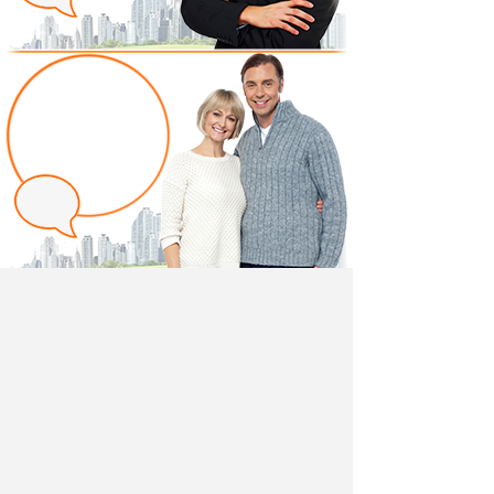
Написать отзыв
Добавив свой, независимый отзыв о товаре "Мягкое
сиденье для растущего стула Усура желтый" вы
поможете другим покупателям определиться с
выбором.
Мы не удаляем отрицательные отзывы,
соответствующие действительности и являющиеся
просто мнением потребителя.
Ведь и они тоже помогают в выборе.