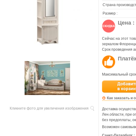
Страна производст
Размер :
Цена :
Сейчас на этот тов
зеркалом Флоренци
Срок проведения а
Платё
Максимальный срок
Как заказать и 
Кликните фото для увеличения изображения
Доставка осуществл
Лен.области, при 
без предоплаты, ок
Возможен самовыво
Санкт-Петербург :