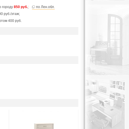
по городу
850 руб.
;
по Лен.обл.
0 руб./этаж;
фтом 400 руб.