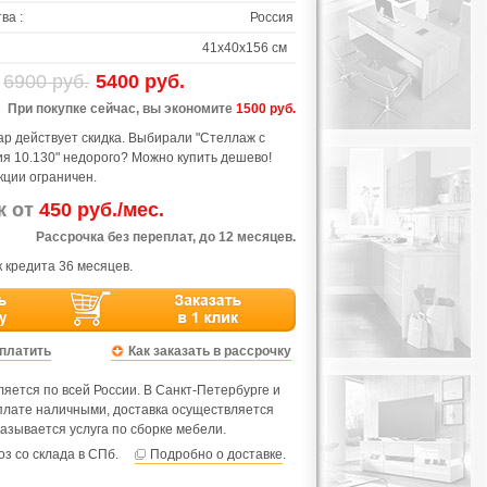
ва :
Россия
41х40х156 см
6900 руб.
5400 руб.
При покупке сейчас, вы экономите
1500 руб.
ар действует скидка. Выбирали "Стеллаж с
я 10.130" недорого? Можно купить дешево!
кции ограничен.
ж от
450 руб./мес.
Рассрочка без переплат, до 12 месяцев.
 кредита 36 месяцев.
оплатить
Как заказать в рассрочку
яется по всей России. В Санкт-Петербурге и
оплате наличными, доставка осуществляется
азывается услуга по сборке мебели.
з со склада в СПб.
Подробно о доставке
.