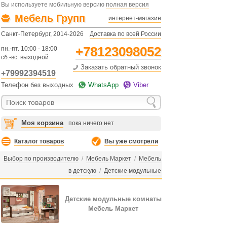
Вы используете мобильную версию
полная версия
Мебель Групп
интернет-магазин
Санкт-Петербург, 2014-2026
Доставка по всей России
+78123098052
пн.-пт. 10:00 - 18:00
сб.-вс. выходной
Заказать обратный звонок
+79992394519
Телефон без выходных
WhatsApp
Viber
Моя корзина
пока ничего нет
Каталог товаров
Вы уже смотрели
Выбор по производителю
/
Мебель Маркет
/
Мебель
в детскую
/
Детские модульные
Детские модульные комнаты
Мебель Маркет