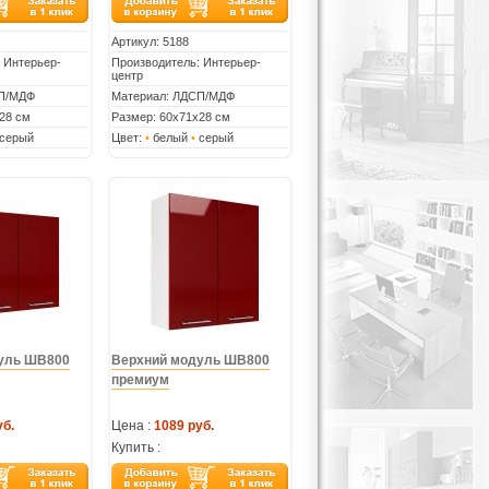
Артикул:
5188
 Интерьер-
Производитель: Интерьер-
центр
СП/МДФ
Материал: ЛДСП/МДФ
28 см
Размер: 60х71х28 см
серый
Цвет:
•
белый
•
серый
уль ШВ800
Верхний модуль ШВ800
премиум
уб.
Цена :
1089 руб.
Купить :