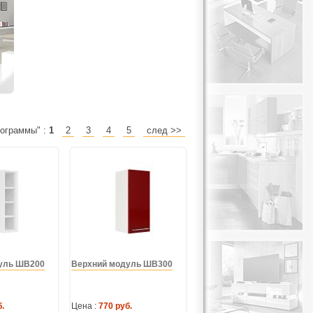
рограммы" :
1
2
3
4
5
след >>
уль ШВ200
Верхний модуль ШВ300
.
Цена :
770 руб.