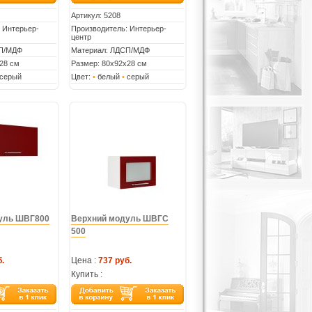
Артикул:
5208
 Интерьер-
Производитель: Интерьер-
центр
СП/МДФ
Материал: ЛДСП/МДФ
28 см
Размер: 80х92х28 см
серый
Цвет:
•
белый
•
серый
уль ШВГ800
Верхний модуль ШВГС
500
.
Цена :
737 руб.
Купить :