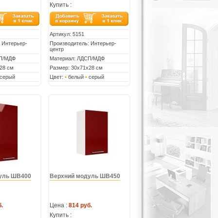
Купить :
Артикул:
5151
 Интерьер-
Производитель: Интерьер-
центр
СП/МДФ
Материал: ЛДСП/МДФ
28 см
Размер: 30х71х28 см
серый
Цвет:
•
белый
•
серый
уль ШВ400
Верхний модуль ШВ450
.
Цена :
814 руб.
Купить :