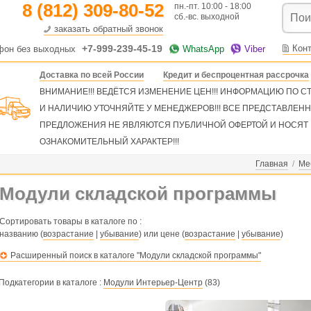
8 (812) 309-80-52
пн.-пт. 10:00 - 18:00
сб.-вс. выходной
заказать обратный звонок
+7-999-239-45-19
Кон
фон без выходных
WhatsApp
Viber
Доставка по всей России
Кредит и беспроцентная рассрочка
ВНИМАНИЕ!!! ВЕДЁТСЯ ИЗМЕНЕНИЕ ЦЕН!!! ИНФОРМАЦИЮ ПО 
И НАЛИЧИЮ УТОЧНЯЙТЕ У МЕНЕДЖЕРОВ!!! ВСЕ ПРЕДСТАВЛЕН
ПРЕДЛОЖЕНИЯ НЕ ЯВЛЯЮТСЯ ПУБЛИЧНОЙ ОФЕРТОЙ И НОСЯТ
ОЗНАКОМИТЕЛЬНЫЙ ХАРАКТЕР!!!
Главная
/
Ме
Модули складской программы
Сортировать товары в каталоге по :
названию (
возрастание
|
убывание
) или цене (
возрастание
|
убывание
)
Расширенный поиск в каталоге "Модули складской программы"
Подкатегории в каталоге :
Модули Интерьер-Центр
(83)