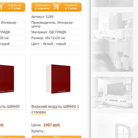
Артикул:
5189
 Интерьер-
Производитель: Интерьер-
центр
СП/МДФ
Материал: ЛДСП/МДФ
28 см
Размер: 45х71х28 см
серый
Цвет:
•
белый
•
серый
уль ШВ600
Верхний модуль ШВ600 1
створка
уб.
Цена :
1067 руб.
Купить :