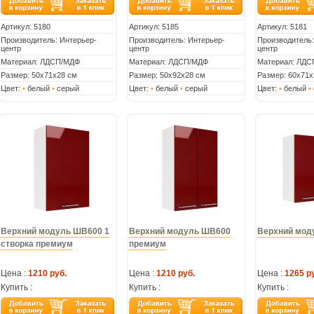
Артикул:
5180
Артикул:
5185
Артикул:
5181
Производитель: Интерьер-
Производитель: Интерьер-
Производитель:
центр
центр
центр
Материал: ЛДСП/МДФ
Материал: ЛДСП/МДФ
Материал: ЛД
Размер: 50х71х28 см
Размер: 50х92х28 см
Размер: 60х71х
Цвет:
•
белый
•
серый
Цвет:
•
белый
•
серый
Цвет:
•
белый
•
Верхний модуль ШВ600 1
Верхний модуль ШВ600
Верхний мод
створка премиум
премиум
Цена :
1210 руб.
Цена :
1210 руб.
Цена :
1265 р
Купить :
Купить :
Купить :