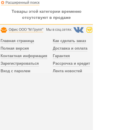
Расширенный поиск
Товары этой категории временно
отсутствуют в продаже
Офис ООО "М Групп"
Мы в соц.сетях:
Главная страница
Как сделать заказ
Полная версия
Доставка и оплата
Контактная информация
Гарантия
Зарегистрироваться
Рассрочка и кредит
Вход с паролем
Лента новостей
Доставка заказа осуществляется по всей России.
В Санкт-Петербурге и Лен.области доставка
без предоплаты, можно заказать сборку мебели.
Тел. офиса
+78123098052
пн.-пт. 10:00 - 18:00,
сб.-вс. выходной, время по МСК, СПб.
Дополнительный телефон
+79992394519
работает без выходных, WhatsApp, Viber.
Публичная оферта
Отправить email