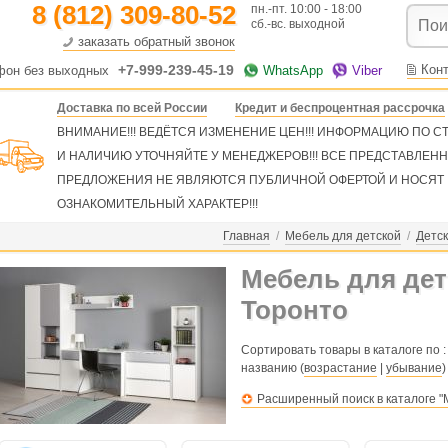
8 (812) 309-80-52
пн.-пт. 10:00 - 18:00
сб.-вс. выходной
заказать обратный звонок
+7-999-239-45-19
Кон
фон без выходных
WhatsApp
Viber
Доставка по всей России
Кредит и беспроцентная рассрочка
ВНИМАНИЕ!!! ВЕДЁТСЯ ИЗМЕНЕНИЕ ЦЕН!!! ИНФОРМАЦИЮ ПО 
И НАЛИЧИЮ УТОЧНЯЙТЕ У МЕНЕДЖЕРОВ!!! ВСЕ ПРЕДСТАВЛЕН
ПРЕДЛОЖЕНИЯ НЕ ЯВЛЯЮТСЯ ПУБЛИЧНОЙ ОФЕРТОЙ И НОСЯТ
ОЗНАКОМИТЕЛЬНЫЙ ХАРАКТЕР!!!
Главная
/
Мебель для детской
/
Детск
Мебель для дет
Торонто
Сортировать товары в каталоге по :
названию (
возрастание
|
убывание
)
Расширенный поиск в каталоге "