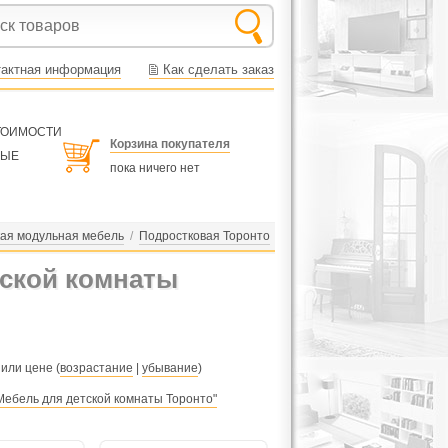
тактная информация
Как сделать заказ
СТОИМОСТИ
Корзина покупателя
НЫЕ
пока ничего нет
ая модульная мебель
/
Подростковая Торонто
ской комнаты
 или цене (
возрастание
|
убывание
)
Мебель для детской комнаты Торонто"