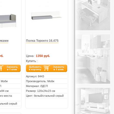
иками
Полка Торонто 16.475
уб.
Цена :
1350 руб.
Купить :
Артикул:
8443
: Моби
Производитель: Моби
П
Материал: ЛДСП
х84 см
Размер: 120х24х23 см
го места:
Цвет: белый/стальной серый
альной серый