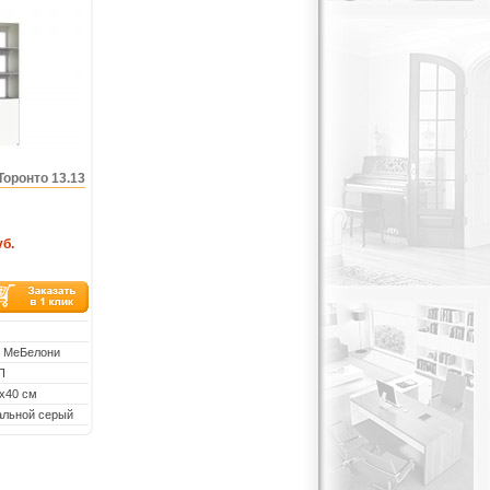
оронто 13.13
уб.
: МеБелони
П
х40 см
альной серый