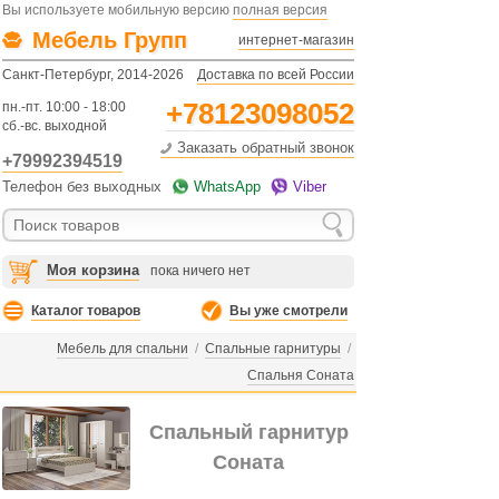
Вы используете мобильную версию
полная версия
Мебель Групп
интернет-магазин
Санкт-Петербург, 2014-2026
Доставка по всей России
+78123098052
пн.-пт. 10:00 - 18:00
сб.-вс. выходной
Заказать обратный звонок
+79992394519
Телефон без выходных
WhatsApp
Viber
Моя корзина
пока ничего нет
Каталог товаров
Вы уже смотрели
Мебель для спальни
/
Спальные гарнитуры
/
Спальня Соната
Спальный гарнитур
Соната