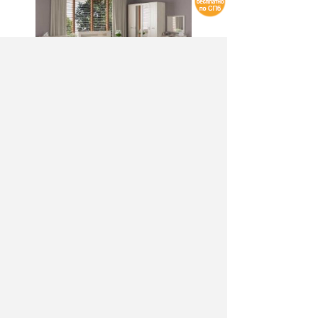
Спальня Соната
Товар временно отсутствует в продаже
Артикул:
1714
Производитель: Интеди
Материал: ЛДСП
Цвет: дуб млечный