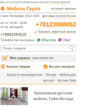
Вы используете мобильную версию
полная версия
Мебель Групп
интернет-магазин
Санкт-Петербург, 2014-2026
Доставка по всей России
+78123098052
пн.-пт. 10:00 - 18:00
сб.-вс. выходной
Заказать обратный звонок
+79992394519
Телефон без выходных
WhatsApp
Viber
Моя корзина
пока ничего нет
Каталог товаров
Вы уже смотрели
Выбор по производителю
/
Интеди
/
Мебель для
детской
/
Детская Тайм
Креативная детская
мебель Тайм Интеди