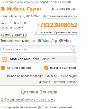
Вы используете мобильную версию
полная версия
Мебель Групп
интернет-магазин
Санкт-Петербург, 2014-2026
Доставка по всей России
+78123098052
пн.-пт. 10:00 - 18:00
сб.-вс. выходной
Заказать обратный звонок
+79992394519
Телефон без выходных
WhatsApp
Viber
Моя корзина
пока ничего нет
Каталог товаров
Вы уже смотрели
Выбор по производителю
/
Интеди
/
Мебель для
детской
/
Детская Вентура
Детская Вентура
Расширенный поиск в этом каталоге
Сортировать по названию (
возрастание
|
убывание
)