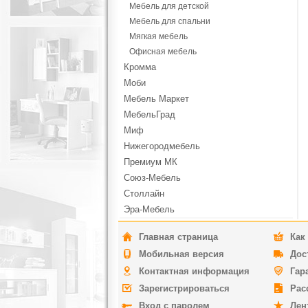
Мебель для детской
Мебель для спальни
Мягкая мебель
Офисная мебель
Кромма
Моби
Мебель Маркет
МебельГрад
Миф
Нижегородмебель
Премиум МК
Союз-Мебель
Столлайн
Эра-Мебель
Главная страница
Как
Мобильная версия
Дос
Контактная информация
Гар
Зарегистрироваться
Рас
Вход с паролем
Лен