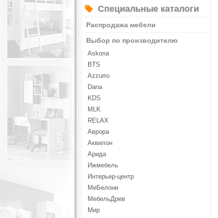
Специальные каталоги
Распродажа мебели
Выбор по производителю
Askona
BTS
Azzurro
Dana
KDS
MLK
RELAX
Аврора
Аквилон
Арида
Ижмебель
Интерьер-центр
МеБелони
МебельДрев
Мир