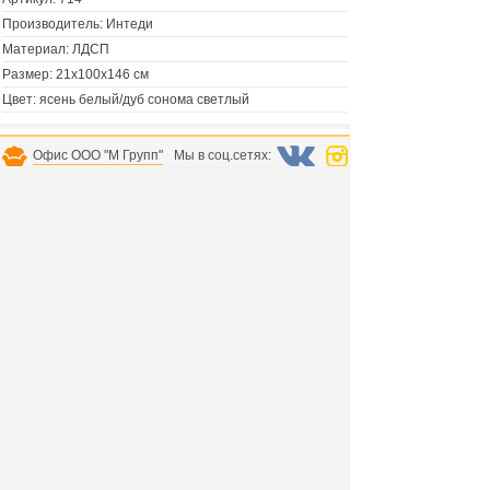
Производитель: Интеди
Материал: ЛДСП
Размер: 21х100х146 см
Цвет: ясень белый/дуб сонома светлый
Офис ООО "М Групп"
Мы в соц.сетях:
Главная страница
Как сделать заказ
Полная версия
Доставка и оплата
Контактная информация
Гарантия
Зарегистрироваться
Рассрочка и кредит
Вход с паролем
Лента новостей
Доставка заказа осуществляется по всей России.
В Санкт-Петербурге и Лен.области доставка
без предоплаты, можно заказать сборку мебели.
Тел. офиса
+78123098052
пн.-пт. 10:00 - 18:00,
сб.-вс. выходной, время по МСК, СПб.
Дополнительный телефон
+79992394519