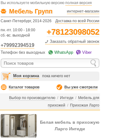
Вы используете мобильную версию
полная версия
Мебель Групп
интернет-магазин
Санкт-Петербург, 2014-2026
Доставка по всей России
+78123098052
пн.-пт. 10:00 - 18:00
сб.-вс. выходной
Заказать обратный звонок
+79992394519
Телефон без выходных
WhatsApp
Viber
Моя корзина
пока ничего нет
Каталог товаров
Вы уже смотрели
Выбор по производителю
/
Интеди
/
Мебель для
прихожей
/
Прихожая Ларго
Белая мебель в прихожую
Ларго Интеди