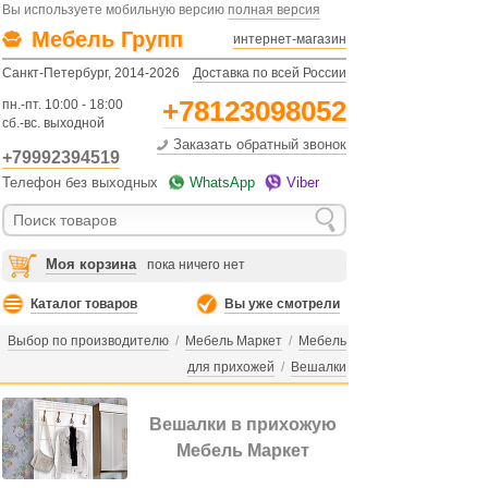
Вы используете мобильную версию
полная версия
Мебель Групп
интернет-магазин
Санкт-Петербург, 2014-2026
Доставка по всей России
+78123098052
пн.-пт. 10:00 - 18:00
сб.-вс. выходной
Заказать обратный звонок
+79992394519
Телефон без выходных
WhatsApp
Viber
Моя корзина
пока ничего нет
Каталог товаров
Вы уже смотрели
Выбор по производителю
/
Мебель Маркет
/
Мебель
для прихожей
/
Вешалки
Вешалки в прихожую
Мебель Маркет