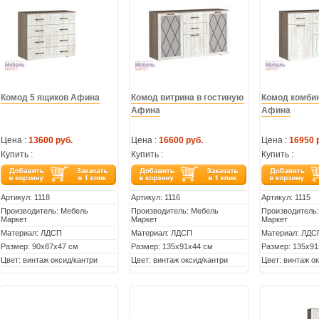
Комод 5 ящиков Афина
Комод витрина в гостиную
Комод комби
Афина
Афина
Цена :
13600 руб.
Цена :
16600 руб.
Цена :
16950 
Купить :
Купить :
Купить :
Артикул:
1118
Артикул:
1116
Артикул:
1115
Производитель: Мебель
Производитель: Мебель
Производитель
Маркет
Маркет
Маркет
Материал: ЛДСП
Материал: ЛДСП
Материал: ЛДС
Размер: 90х87х47 см
Размер: 135х91х44 см
Размер: 135х91
Цвет: винтаж оксид/кантри
Цвет: винтаж оксид/кантри
Цвет: винтаж о