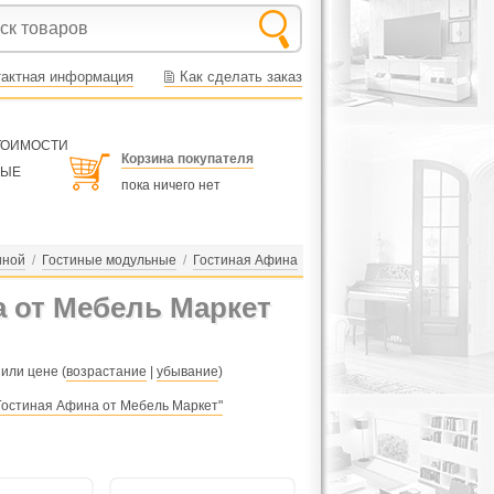
тактная информация
Как сделать заказ
СТОИМОСТИ
Корзина покупателя
НЫЕ
пока ничего нет
иной
/
Гостиные модульные
/
Гостиная Афина
 от Мебель Маркет
 или цене (
возрастание
|
убывание
)
Гостиная Афина от Мебель Маркет"