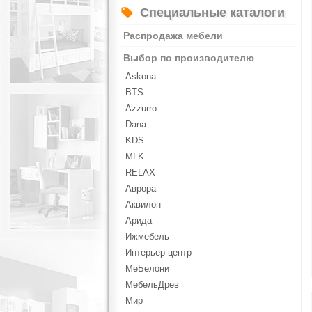
Специальные каталоги
Распродажа мебели
Выбор по производителю
Askona
BTS
Azzurro
Dana
KDS
MLK
RELAX
Аврора
Аквилон
Арида
Ижмебель
Интерьер-центр
МеБелони
МебельДрев
Мир