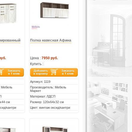
нированный
Полка навесная Афина
руб.
Цена :
7950 руб.
Купить :
Артикул:
1119
: Мебель
Производитель: Мебель
Маркет
П
Материал: ЛДСП
х44 см
Размер: 120х64х32 см
ксид/кантри
Цвет: винтаж оксид/кантри