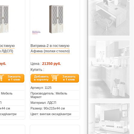
гостиную
Витрина-2 в гостиную
и ЛДСП)
Афина (полки стекло)
руб.
Цена :
21350 руб.
Купить :
Артикул:
1125
: Мебель
Производитель: Мебель
Маркет
П
Материал: ЛДСП
х44 см
Размер: 90х215х44 см
ксид/кантри
Цвет: винтаж оксид/кантри