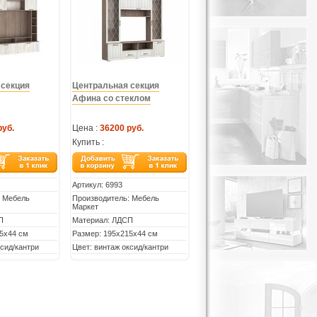
 секция
Центральная секция
Афина со стеклом
руб.
Цена :
36200 руб.
Купить :
Артикул:
6993
: Мебель
Производитель: Мебель
Маркет
П
Материал: ЛДСП
5х44 см
Размер: 195х215х44 см
ксид/кантри
Цвет: винтаж оксид/кантри