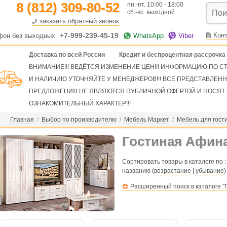
8 (812) 309-80-52
пн.-пт. 10:00 - 18:00
сб.-вс. выходной
заказать обратный звонок
+7-999-239-45-19
Кон
фон без выходных
WhatsApp
Viber
Доставка по всей России
Кредит и беспроцентная рассрочка
ВНИМАНИЕ!!! ВЕДЁТСЯ ИЗМЕНЕНИЕ ЦЕН!!! ИНФОРМАЦИЮ ПО 
И НАЛИЧИЮ УТОЧНЯЙТЕ У МЕНЕДЖЕРОВ!!! ВСЕ ПРЕДСТАВЛЕН
ПРЕДЛОЖЕНИЯ НЕ ЯВЛЯЮТСЯ ПУБЛИЧНОЙ ОФЕРТОЙ И НОСЯТ
ОЗНАКОМИТЕЛЬНЫЙ ХАРАКТЕР!!!
Главная
/
Выбор по производителю
/
Мебель Маркет
/
Мебель для гост
Гостиная Афина
Сортировать товары в каталоге по :
названию (
возрастание
|
убывание
)
Расширенный поиск в каталоге "