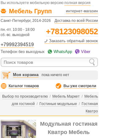
Вы используете мобильную версию
полная версия
Мебель Групп
интернет-магазин
Санкт-Петербург, 2014-2026
Доставка по всей России
+78123098052
пн.-пт. 10:00 - 18:00
сб.-вс. выходной
Заказать обратный звонок
+79992394519
Телефон без выходных
WhatsApp
Viber
Моя корзина
пока ничего нет
Каталог товаров
Вы уже смотрели
Выбор по производителю
/
Мебель Маркет
/
Мебель
для гостиной
/
Гостиные модульные
/
Гостиная
Кватро
Модульная гостиная
Кватро Мебель