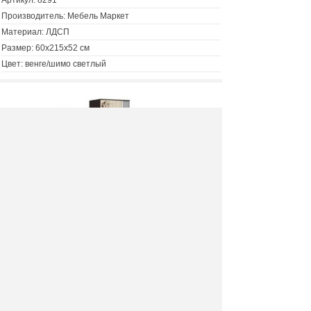
Артикул:
8291
Производитель: Мебель Маркет
Материал: ЛДСП
Размер: 60х215х52 см
Цвет: венге/шимо светлый
Шкаф платяной Кватро
11550 руб.
Цена :
Купить :