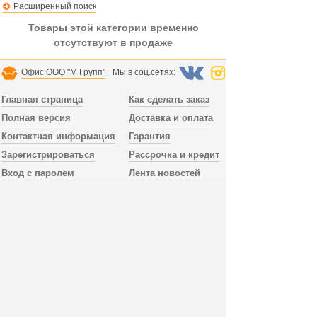
Расширенный поиск
Товары этой категории временно
отсутствуют в продаже
Офис ООО "М Групп"
Мы в соц.сетях:
Главная страница
Как сделать заказ
Полная версия
Доставка и оплата
Контактная информация
Гарантия
Зарегистрироваться
Рассрочка и кредит
Вход с паролем
Лента новостей
Доставка заказа осуществляется по всей России.
В Санкт-Петербурге и Лен.области доставка
без предоплаты, можно заказать сборку мебели.
Тел. офиса
+78123098052
пн.-пт. 10:00 - 18:00,
сб.-вс. выходной, время по МСК, СПб.
Дополнительный телефон
+79992394519
работает без выходных, WhatsApp, Viber.
Публичная оферта
Отправить email