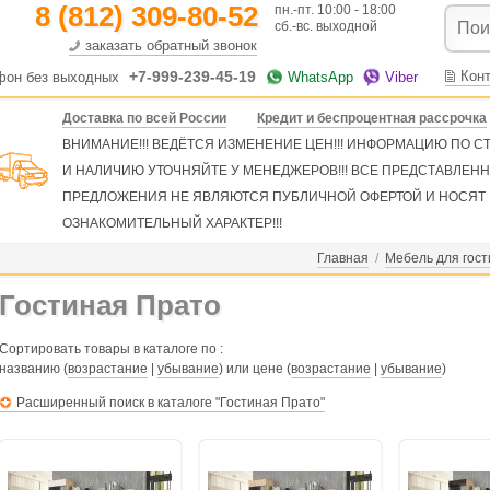
8 (812) 309-80-52
пн.-пт. 10:00 - 18:00
сб.-вс. выходной
заказать обратный звонок
+7-999-239-45-19
Кон
фон без выходных
WhatsApp
Viber
Доставка по всей России
Кредит и беспроцентная рассрочка
ВНИМАНИЕ!!! ВЕДЁТСЯ ИЗМЕНЕНИЕ ЦЕН!!! ИНФОРМАЦИЮ ПО 
И НАЛИЧИЮ УТОЧНЯЙТЕ У МЕНЕДЖЕРОВ!!! ВСЕ ПРЕДСТАВЛЕН
ПРЕДЛОЖЕНИЯ НЕ ЯВЛЯЮТСЯ ПУБЛИЧНОЙ ОФЕРТОЙ И НОСЯТ
ОЗНАКОМИТЕЛЬНЫЙ ХАРАКТЕР!!!
Главная
/
Мебель для гост
Гостиная Прато
Сортировать товары в каталоге по :
названию (
возрастание
|
убывание
) или цене (
возрастание
|
убывание
)
Расширенный поиск в каталоге "Гостиная Прато"