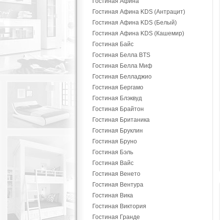
Гостиная Афина
Гостиная Афина KDS (Антрацит)
Гостиная Афина KDS (Белый)
Гостиная Афина KDS (Кашемир)
Гостиная Байс
Гостиная Белла BTS
Гостиная Белла Миф
Гостиная Белладжио
Гостиная Бергамо
Гостиная Блэквуд
Гостиная Брайтон
Гостиная Британика
Гостиная Бруклин
Гостиная Бруно
Гостиная Бэль
Гостиная Вайс
Гостиная Венето
Гостиная Вентура
Гостиная Вика
Гостиная Виктория
Гостиная Гранде