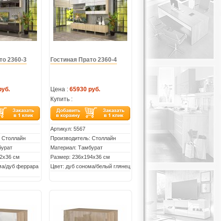
то 2360-3
Гостиная Прато 2360-4
руб.
Цена :
65930 руб.
Купить :
Артикул:
5567
 Столлайн
Производитель: Столлайн
бурат
Материал: Тамбурат
2х36 см
Размер: 236х194х36 см
ма/дуб феррара
Цвет: дуб сонома/белый глянец