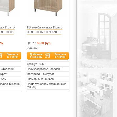
кая Прато
ТВ тумба низкая Прато
ТЛ.320.05
СТЛ.320.02/СТЛ.320.05
уб.
Цена :
5820 руб.
Купить :
Артикул:
5566
 Столлайн
Производитель: Столлайн
бурат
Материал: Тамбурат
х36см
Размер: 59х34х36см
ма/белый глянец
Цвет: дуб сонома/дуб сонома
глянец