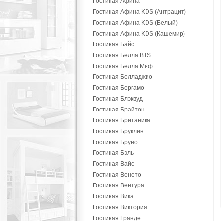
Гостиная Афина
Гостиная Афина KDS (Антрацит)
Гостиная Афина KDS (Белый)
Гостиная Афина KDS (Кашемир)
Гостиная Байс
Гостиная Белла BTS
Гостиная Белла Миф
Гостиная Белладжио
Гостиная Бергамо
Гостиная Блэквуд
Гостиная Брайтон
Гостиная Британика
Гостиная Бруклин
Гостиная Бруно
Гостиная Бэль
Гостиная Вайс
Гостиная Венето
Гостиная Вентура
Гостиная Вика
Гостиная Виктория
Гостиная Гранде