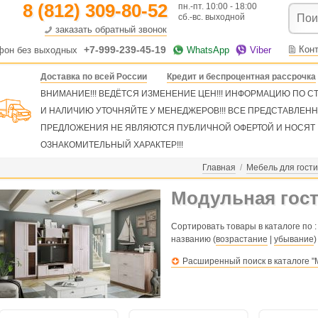
8 (812) 309-80-52
пн.-пт. 10:00 - 18:00
сб.-вс. выходной
заказать обратный звонок
+7-999-239-45-19
Кон
фон без выходных
WhatsApp
Viber
Доставка по всей России
Кредит и беспроцентная рассрочка
ВНИМАНИЕ!!! ВЕДЁТСЯ ИЗМЕНЕНИЕ ЦЕН!!! ИНФОРМАЦИЮ ПО 
И НАЛИЧИЮ УТОЧНЯЙТЕ У МЕНЕДЖЕРОВ!!! ВСЕ ПРЕДСТАВЛЕН
ПРЕДЛОЖЕНИЯ НЕ ЯВЛЯЮТСЯ ПУБЛИЧНОЙ ОФЕРТОЙ И НОСЯТ
ОЗНАКОМИТЕЛЬНЫЙ ХАРАКТЕР!!!
Главная
/
Мебель для гост
Модульная гост
Сортировать товары в каталоге по :
названию (
возрастание
|
убывание
)
Расширенный поиск в каталоге "