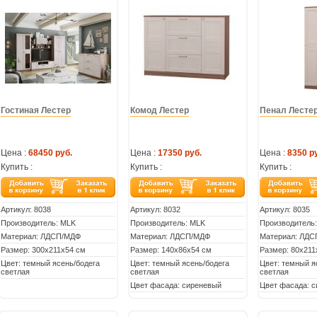
Гостиная Лестер
Комод Лестер
Пенал Лесте
Цена :
68450 руб.
Цена :
17350 руб.
Цена :
8350 р
Купить :
Купить :
Купить :
Артикул:
8038
Артикул:
8032
Артикул:
8035
Производитель: MLK
Производитель: MLK
Производитель
Материал: ЛДСП/МДФ
Материал: ЛДСП/МДФ
Материал: ЛД
Размер: 300х211х54 см
Размер: 140х86х54 см
Размер: 80х211
Цвет: темный ясень/бодега
Цвет: темный ясень/бодега
Цвет: темный я
светлая
светлая
светлая
Цвет фасада: сиреневый
Цвет фасада: 