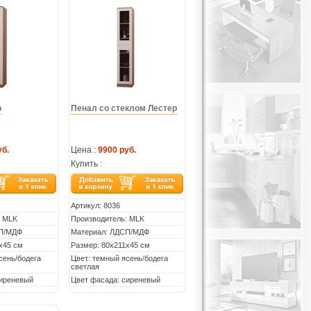
р
Пенал со стеклом Лестер
уб.
Цена :
9900 руб.
Купить :
Артикул:
8036
: MLK
Производитель: MLK
СП/МДФ
Материал: ЛДСП/МДФ
х45 см
Размер: 80х211х45 см
сень/бодега
Цвет: темный ясень/бодега
светлая
сиреневый
Цвет фасада: сиреневый