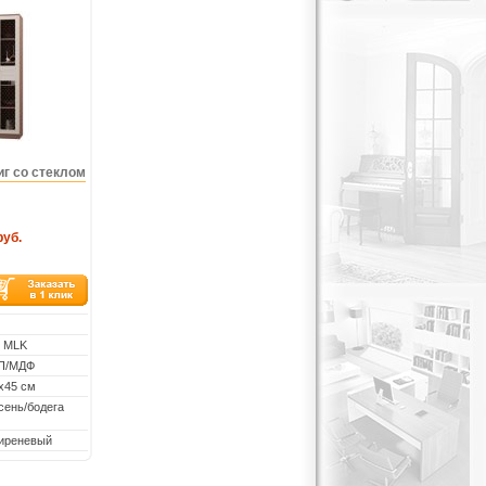
г со стеклом
руб.
: MLK
СП/МДФ
х45 см
сень/бодега
сиреневый