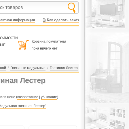
тактная информация
Как сделать заказ
СТОИМОСТИ
Корзина покупателя
НЫЕ
пока ничего нет
иной
/
Гостиные модульные
/
Гостиная Лестер
иная Лестер
 или цене (
возрастание
|
убывание
)
Модульная гостиная Лестер"