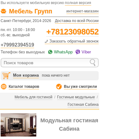
Вы используете мобильную версию
полная версия
Мебель Групп
интернет-магазин
Санкт-Петербург, 2014-2026
Доставка по всей России
+78123098052
пн.-пт. 10:00 - 18:00
сб.-вс. выходной
Заказать обратный звонок
+79992394519
Телефон без выходных
WhatsApp
Viber
Моя корзина
пока ничего нет
Каталог товаров
Вы уже смотрели
Мебель для гостиной
/
Гостиные модульные
/
Гостиная Сабина
Модульная гостиная
Сабина