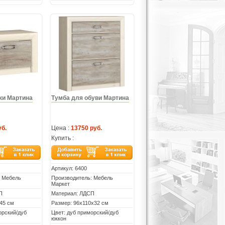
ки Мартина
Тумба для обуви Мартина
уб.
Цена :
13750 руб.
Купить :
Артикул:
6400
: Мебель
Производитель: Мебель
Маркет
П
Материал: ЛДСП
45 см
Размер: 96х110х32 см
орский/дуб
Цвет: дуб приморский/дуб
юккон