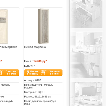
лки Мартина
Пенал Мартина
уб.
Цена :
14900 руб.
Купить :
Артикул:
6407
: Мебель
Производитель: Мебель
Маркет
П
Материал: ЛДСП
 см
Размер: 56х215х45 см
орский/дуб
Цвет: дуб приморский/дуб
юккон