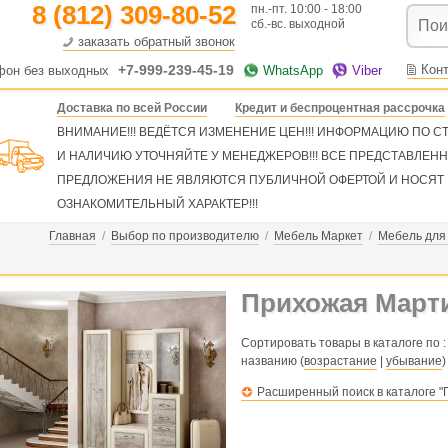
8 (812) 309-80-52
пн.-пт. 10:00 - 18:00
сб.-вс. выходной
заказать обратный звонок
+7-999-239-45-19
Кон
фон без выходных
WhatsApp
Viber
Доставка по всей России
Кредит и беспроцентная рассрочка
ВНИМАНИЕ!!! ВЕДЁТСЯ ИЗМЕНЕНИЕ ЦЕН!!! ИНФОРМАЦИЮ ПО 
И НАЛИЧИЮ УТОЧНЯЙТЕ У МЕНЕДЖЕРОВ!!! ВСЕ ПРЕДСТАВЛЕН
ПРЕДЛОЖЕНИЯ НЕ ЯВЛЯЮТСЯ ПУБЛИЧНОЙ ОФЕРТОЙ И НОСЯТ
ОЗНАКОМИТЕЛЬНЫЙ ХАРАКТЕР!!!
Главная
/
Выбор по производителю
/
Мебель Маркет
/
Мебель для
Прихожая Март
Сортировать товары в каталоге по :
названию (
возрастание
|
убывание
)
Расширенный поиск в каталоге 