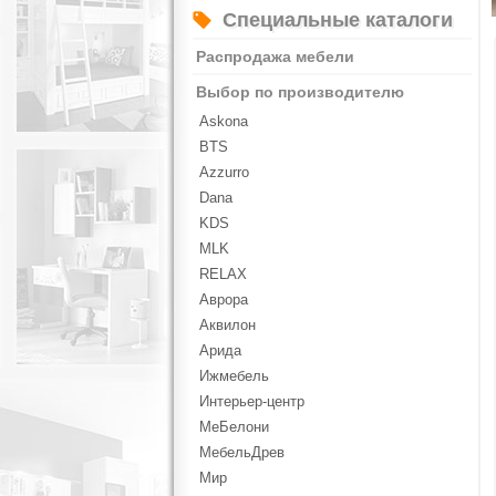
Специальные каталоги
Распродажа мебели
Выбор по производителю
Askona
BTS
Azzurro
Dana
KDS
MLK
RELAX
Аврора
Аквилон
Арида
Ижмебель
Интерьер-центр
МеБелони
МебельДрев
Мир