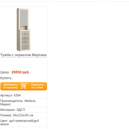
Тумба с зеркалом Мартина
Цена :
20050 руб.
Купить :
Артикул:
6394
Производитель: Мебель
Маркет
Материал: ЛДСП
Размер: 56х215х45 см
Цвет: дуб приморский/дуб
юккон