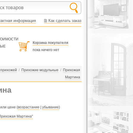
тактная информация
Как сделать заказ
СТОИМОСТИ
Корзина покупателя
НЫЕ
пока ничего нет
 прихожей
/
Прихожие модульные
/
Прихожая
Мартина
ина
 или цене (
возрастание
|
убывание
)
"Прихожая Мартина"