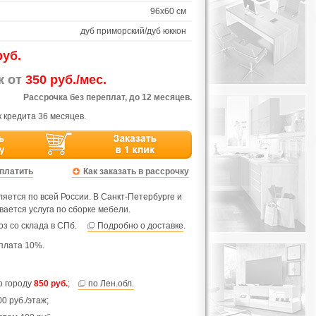
96х60 см
дуб приморский/дуб юккон
руб.
ж от
350 руб./мес.
Рассрочка без переплат, до 12 месяцев.
 кредита 36 месяцев.
оплатить
Как заказать в рассрочку
яется по всей России. В Санкт-Петербурге и
вается услуга по сборке мебели.
з со склада в СПб.
Подробно о доставке
.
плата 10%.
по городу
850 руб.
;
по Лен.обл.
0 руб./этаж;